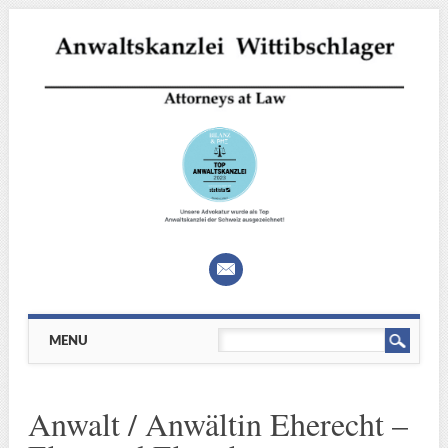
Main menu
Skip
MENU
to
content
Anwalt / Anwältin Eherecht –