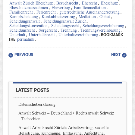
Anwalt Zürich Eheschutz
Besuchsrecht
Eherecht
Eheschutz
,
,
,
,
Eheschutzmassnahmen
Ehevertrag
Familienmediation
,
,
,
Familienrecht
Ferienrecht
güterrechtliche Auseinandersetzung
,
,
,
Kampfscheidung
Konkubinatsvertrag
Mediation
Obhut
,
,
,
,
Scheidungsanwalt
Scheidungsanwalt Zürich
,
,
Scheidungskonvention
Scheidungsrecht
Scheidungsvereinbarung
,
,
,
Scheidunsrecht
Sorgerecht
Trennung
Trennungsvereinbarung
,
,
,
,
Unterhalt
Unterhaltsrecht
Unterhaltsvereinbarung
,
,
. BOOKMARK
permalink
THE
.
Post navigation
PREVIOUS
NEXT
LATEST POSTS
Datenschutzerklärung
Anwalt Schweiz – Deutschland / Rechtsanwalt Schweiz
- Tschechien
Anwalt Arbeitsrecht Zürich: Arbeitsvertrag, sexuelle
Belästigung, Kündigung, Entlassung, Anfechtung,