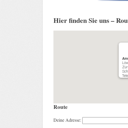
Hier finden Sie uns – Ro
An
Löw
Zür
Sch
Tel
Route
Deine Adresse: