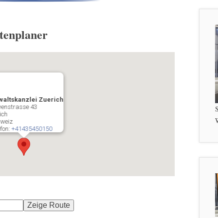
utenplaner
waltskanzlei Zuerich
enstrasse 43
S
ich
W
weiz
efon:
+41435450150