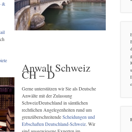
- &
ail
E
ich
d
g
iete
Anwalt Schweiz
u
CH – D
E
e
Gerne unterstützen wir Sie als Deutsche
Anwälte mit der Zulassung
Schweiz/Deutschland in sämtlichen
rechtlichen Angelegenheiten rund um
grenzüberschreitende
Scheidungen und
Erbschaften Deutschland-Schweiz
. Wir
sind ausgewiesene Experten im