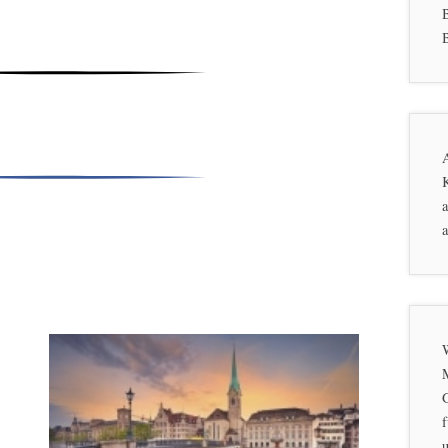
B
K
a
a
f