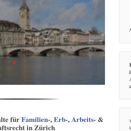
lte für
Familien-
,
Erb-
,
Arbeits-
&
W
ftsrecht in Zürich