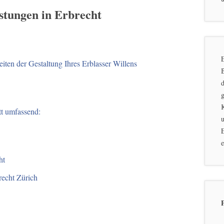
istungen in Erbrecht
E
ten der Gestaltung Ihres Erblasser Willens
d
g
tt umfassend:
u
E
e
ht
recht Zürich