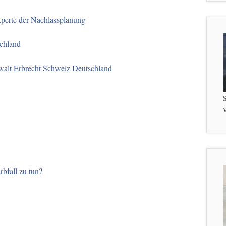
perte der Nachlassplanung
schland
walt Erbrecht Schweiz Deutschland
S
W
rbfall zu tun?