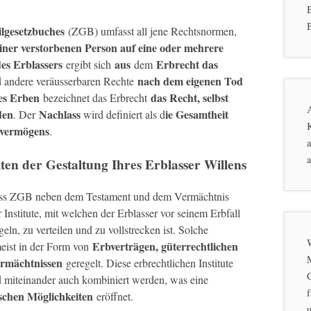
B
ilgesetzbuches
(ZGB) umfasst all jene Rechtsnormen,
ner verstorbenen Person auf eine oder mehrere
des Erblassers
aus
Erbrecht das
ergibt sich
dem
nach dem eigenen Tod
 andere veräusserbaren Rechte
nes Erben
das Recht, selbst
bezeichnet das Erbrecht
den
Nachlass
ie Gesamtheit
. Der
wird definiert als d
K
ervermögens
.
a
a
en der Gestaltung Ihres Erblasser Willens
äss ZGB neben dem Testament und dem Vermächtnis
 Institute, mit welchen der Erblasser vor seinem Erbfall
ln, zu verteilen und zu vollstrecken ist. Solche
Erbverträgen, güterrechtlichen
eist in der Form von
rmächtnissen
geregelt. Diese erbrechtlichen Institute
und miteinander auch kombiniert werden, was eine
f
schen Möglichkeiten
eröffnet.