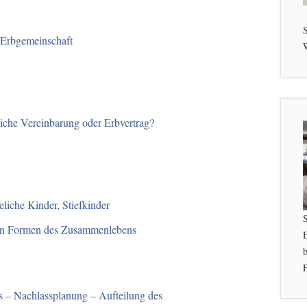
S
r Erbgemeinschaft
W
liche Vereinbarung oder Erbvertrag?
liche Kinder, Stiefkinder
nen Formen des Zusammenlebens
b
F
ns – Nachlassplanung – Aufteilung des