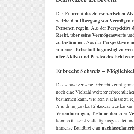
Erbrecht des Schweizerischen Ziv
Das
den Übergang von Vermögen ei
welche
Personen regeln
Perspektive 
. Aus der
Recht, über seine Vermögenswerte
und
zu bestimmen
Perspektive ei
. Aus der
von
Erbschaft begünstigt zu wer
einer
aller Aktiva und Passiva des Erblass
Erbrecht Schweiz – Möglichkeit
Das schweizerische Erbrecht kennt gem
noch eine Vielzahl weiterer erbrechtlicher
bestimmen kann, wie sein Nachlass zu rege
Anordnungen des Erblassers werden zum
Vereinbarungen, Testamenten
Ve
oder
können äusserst vielfältig ausgestaltet 
nachlassplaneri
immense Bandbreite an