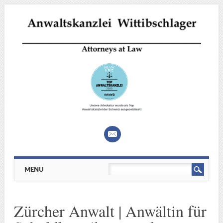
Main menu
Skip
MENU
to
content
Zürcher Anwalt | Anwältin für