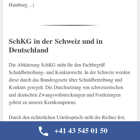
Hamburg…)
SchKG in der Schweiz und in
Deutschland
Die Abkürzung SchKG steht für den Fachbegriff
Schuldbetreibung- und Konkursrecht. In der Schweiz werden
diese durch das Bundesgesetz über Schuldbetreibung und
Konkurs geregelt. Die Durchsetzung von schweizerischen
und deutschen Zwangsvollstreckungen und Forderungen
gehört zu unserer Kernkompetenz.
Durch den richterlichen Urteilsspruch stellt der Richter fest,
dass eine gewisse Summe geschuldet ist. Doch wie kann der
+41 43 545 01 50
Rechtssuchende auf das vom Richter zugesprochene
Vermögen zugreifen bzw. wie kann er die Forderung beim