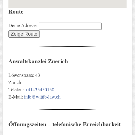
n
a
Route
v
i
Deine Adresse:
g
i
e
r
e
Anwaltskanzlei Zuerich
n
Löwenstrasse 43
Zürich
Telefon:
+41435450150
E-Mail:
info@wittib-law.ch
Öffnungszeiten – telefonische Erreichbarkeit