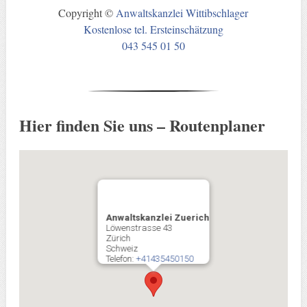
Copyright ©
Anwaltskanzlei Wittibschlager
Kostenlose tel. Ersteinschätzung
043 545 01 50
Z
u
m
S
Hier finden Sie uns – Routenplaner
e
i
t
e
n
a
Anwaltskanzlei Zuerich
n
Löwenstrasse 43
Zürich
f
Schweiz
a
Telefon:
+41435450150
n
g