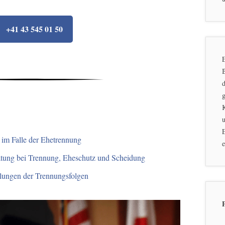
+41 43 545 01 50
E
d
g
u
E
g im Falle der Ehetrennung
e
atung bei Trennung, Eheschutz und Scheidung
lungen der Trennungsfolgen