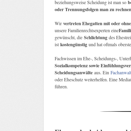
b
beziehungsweise Scheidung ist man so
oder Trennungsfolgen man zu rechnen
vertreten Ehegatten mit oder ohn
Wir
Famil
unsere Familienrechtsexperten eine
Schlichtung
gewünscht, die
des Ehestrei
kostengünstig
ist
und hat oftmals oberste 
Fachwissen im Ehe-, Scheidungs-, Unterh
Sozialkompetenz sowie Einfühlungsv
Scheidungsanwälte
aus. Ein
Fachanwalt
oder Eheschutz weiterhelfen. Eine Mediat
führen.