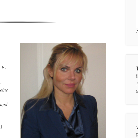
t
 S.
n
eine
 und
l
W
h