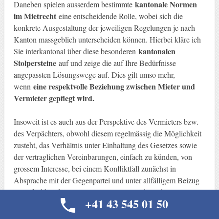
kantonale Normen
Daneben spielen ausserdem bestimmte
im Mietrecht
eine entscheidende Rolle, wobei sich die
konkrete Ausgestaltung der jeweiligen Regelungen je nach
Kanton massgeblich unterscheiden können. Hierbei kläre ich
kantonalen
Sie interkantonal über diese besonderen
Stolpersteine
auf und zeige die auf Ihre Bedürfnisse
angepassten Lösungswege auf. Dies gilt umso mehr,
eine respektvolle Beziehung zwischen Mieter und
wenn
Vermieter gepflegt wird.
Insoweit ist es auch aus der Perspektive des Vermieters bzw.
des Verpächters, obwohl diesem regelmässig die Möglichkeit
zusteht, das Verhältnis unter Einhaltung des Gesetzes sowie
der vertraglichen Vereinbarungen, einfach zu künden, von
grossem Interesse, bei einem Konfliktfall zunächst in
Absprache mit der Gegenpartei und unter allfälligem Beizug
eines fachkundigen Anwalts eine einvernehmliche Lösung zu
+41 43 545 01 50
finden, um das Vertrauensverhältnis nicht unnötig zu
belasten.