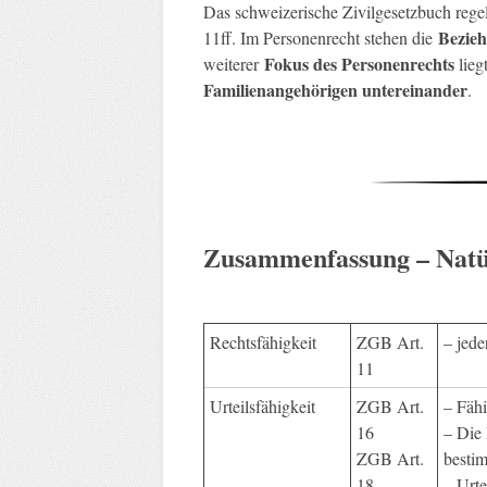
Das schweizerische Zivilgesetzbuch rege
Bezie
11ff. Im Personenrecht stehen die
Fokus des Personenrechts
weiterer
lieg
Familienangehörigen untereinander
.
Zusammenfassung – Natü
Rechtsfähigkeit
ZGB Art.
– jed
11
Urteilsfähigkeit
ZGB Art.
– Fähi
16
– Die
ZGB Art.
besti
18
– Urte