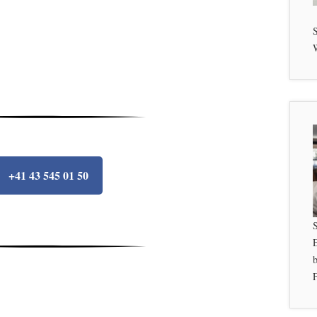
S
W
+41 43 545 01 50
b
F