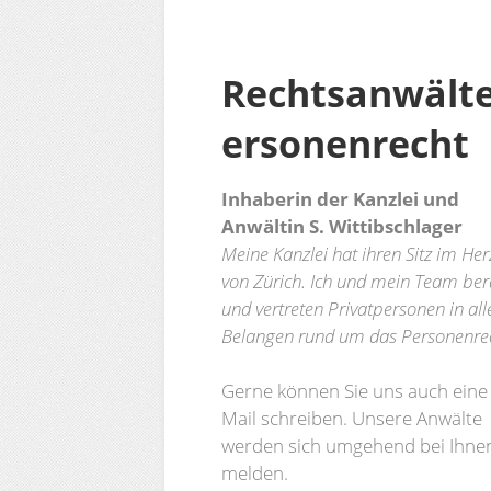
Rechtsanwält
ersonenrecht
Inhaberin der Kanzlei und
Anwältin S. Wittibschlager
Meine Kanzlei hat ihren Sitz im He
von Zürich. Ich und mein Team ber
und vertreten Privatpersonen in all
Belangen rund um das Personenrec
Gerne können Sie uns auch eine 
Mail schreiben. Unsere Anwälte
werden sich umgehend bei Ihne
melden.