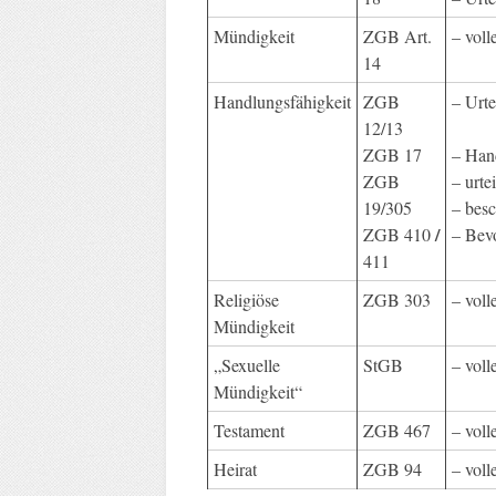
Mündigkeit
ZGB Art.
– voll
14
Handlungsfähigkeit
ZGB
– Urte
12/13
ZGB 17
– Han
ZGB
– urt
19/305
– bes
/
ZGB 410
– Bev
411
Religiöse
ZGB 303
– voll
Mündigkeit
„Sexuelle
StGB
– voll
Mündigkeit“
Testament
ZGB 467
– voll
Heirat
ZGB 94
– voll