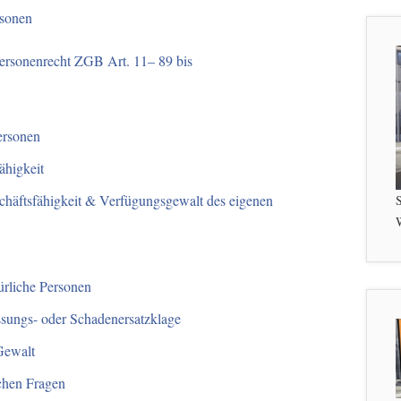
rsonen
ersonenrecht ZGB Art. 11– 89 bis
ersonen
ähigkeit
chäftsfähigkeit & Verfügungsgewalt des eigenen
S
W
ürliche Personen
assungs- oder Schadenersatzklage
 Gewalt
ichen Fragen