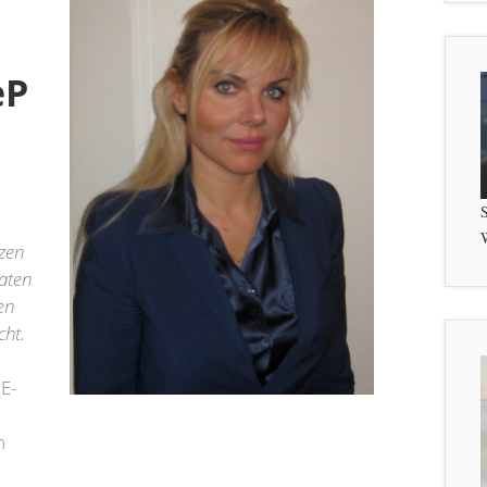
e
P
S
W
rzen
aten
en
ht.
E-
n