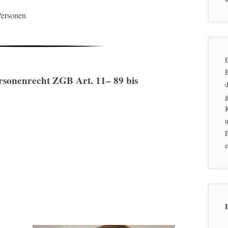
Personen
E
rsonenrecht
ZGB Art. 11– 89 bis
d
g
u
E
e