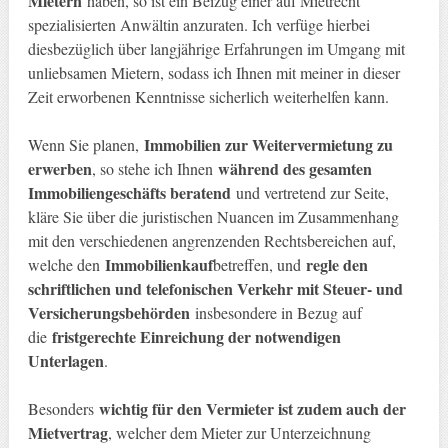
Mietern
haben, so ist ein Beizug einer auf Mietrecht
spezialisierten Anwältin anzuraten. Ich verfüge hierbei
diesbezüglich über langjährige Erfahrungen im Umgang mit
unliebsamen Mietern, sodass ich Ihnen mit meiner in dieser
Zeit erworbenen Kenntnisse sicherlich weiterhelfen kann.
Immobilien zur Weitervermietung zu
Wenn Sie planen,
erwerben
während des gesamten
, so stehe ich Ihnen
Immobiliengeschäfts beratend
und vertretend zur Seite,
kläre Sie über die juristischen Nuancen im Zusammenhang
mit den verschiedenen angrenzenden Rechtsbereichen auf,
Immobilienkauf
regle den
welche den
betreffen, und
schriftlichen und telefonischen Verkehr mit Steuer- und
Versicherungsbehörden
insbesondere in Bezug auf
fristgerechte Einreichung der notwendigen
die
Unterlagen
.
wichtig für den Vermieter ist zudem auch der
Besonders
Mietvertrag
, welcher dem Mieter zur Unterzeichnung