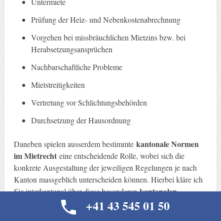
Untermiete
Prüfung der Heiz- und Nebenkostenabrechnung
Vorgehen bei missbräuchlichen Mietzins bzw. bei
Herabsetzungsansprüchen
Nachbarschaftliche Probleme
Mietstreitigkeiten
Vertretung vor Schlichtungsbehörden
Durchsetzung der Hausordnung
kantonale Normen
Daneben spielen ausserdem bestimmte
im Mietrecht
eine entscheidende Rolle, wobei sich die
konkrete Ausgestaltung der jeweiligen Regelungen je nach
Kanton massgeblich unterscheiden können. Hierbei kläre ich
kantonalen
Sie interkantonal über diese besonderen
+41 43 545 01 50
Stolpersteine
auf und zeige die auf Ihre Bedürfnisse
angepassten Lösungswege auf. Dies gilt umso mehr,