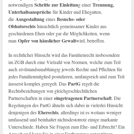
Schritte zur Einleitun
Trennung,
notwendigen
g einer
Unterhaltsansprüche
für Kinder und Ehegatten,
Ausgestaltung
Besuchs- oder
die
eines
Obhutsrechts
hinsichtlich gemeinsamer Kinder aus
geschiedenen Ehen oder gar die Möglichkeiten, wenn
Opfer von häuslicher Gewalt
man
wird, betreffen.
In rechtlicher Hinsicht wird das Familienrecht insbesondere
im ZGB durch eine Vielzahl von Normen, welche zum Teil
auch zivilstandsunabhängig jeweils Rechte und Pflichten für
jedes Familienmitglied postulieren, umfangreich und zum Teil
PartG
äusserst komplex geregelt. Das
regelt die
Rechtsbeziehungen von gleichgeschlechtlichen
eingetragenen Partnerschaft
Partnerschaften in einer
. Die
Regelungen des PartG ähneln sich dabei in vielerlei Hinsicht
Eherechts
denjenigen des
, allerdings ist es weitaus weniger
umfassend und beinhaltet nichtsdestotrotz einige markante
Unterschiede. Haben Sie Fragen zum Ehe- und Erbrecht? Ein
Anwalt und kann Sie in einer Erstberatung unterstützen.