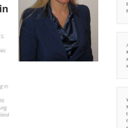
in
B
 S.
hes
K
a
a
g in
ht
dung
hland
f