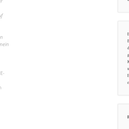
er
uf
E
en
 mein
d
g
.
u
E-
E
e
n