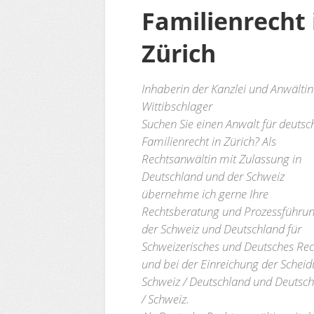
Familienrecht 
Zürich
Inhaberin der Kanzlei und Anwältin
Wittibschlager
Suchen Sie einen Anwalt für deutsc
Familienrecht in Zürich? Als
Rechtsanwältin mit Zulassung in
Deutschland und der Schweiz
übernehme ich gerne Ihre
Rechtsberatung und Prozessführun
der Schweiz und Deutschland für
Schweizerisches und Deutsches Rec
und bei der Einreichung der Schei
Schweiz / Deutschland und Deutsc
/ Schweiz.