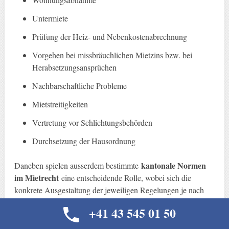
Untermiete
Prüfung der Heiz- und Nebenkostenabrechnung
Vorgehen bei missbräuchlichen Mietzins bzw. bei
Herabsetzungsansprüchen
Nachbarschaftliche Probleme
Mietstreitigkeiten
Vertretung vor Schlichtungsbehörden
Durchsetzung der Hausordnung
kantonale Normen
Daneben spielen ausserdem bestimmte
im Mietrecht
eine entscheidende Rolle, wobei sich die
konkrete Ausgestaltung der jeweiligen Regelungen je nach
Kanton massgeblich unterscheiden können. Hierbei kläre ich
+41 43 545 01 50
kantonalen
Sie interkantonal über diese besonderen
Stolpersteine
auf und zeige die auf Ihre Bedürfnisse