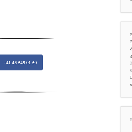
E
d
g
+41 43 545 01 50
u
E
e