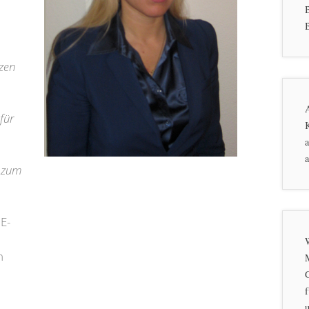
B
rzen
für
K
a
a
n zum
E-
n
f