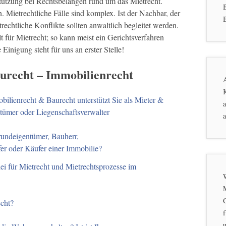
stützung bei Rechtsbelangen rund um das Mietrecht.
. Mietrechtliche Fälle sind komplex. Ist der Nachbar, der
B
echtliche Konflikte sollten anwaltlich begleitet werden.
 für Mietrecht; so kann meist ein Gerichtsverfahren
Einigung steht für uns an erster Stelle!
aurecht – Immobilienrecht
K
bilienrecht & Baurecht unterstützt Sie als Mieter &
a
tümer oder Liegenschaftsverwalter
a
rundeigentümer, Bauherr,
fer oder Käufer einer Immobilie?
ei für Mietrecht und Mietrechtsprozesse im
echt?
f