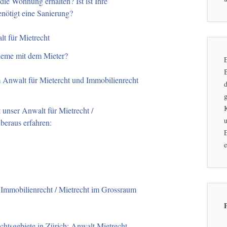
ie Wohnung erhalten? Ist ist Ihre
nötigt eine Sanierung?
t für Mietrecht
leme mit dem Mieter?
E
 Anwalt für Mietercht und Immobilienrecht
d
g
 unser Anwalt für Mietrecht /
u
beraus erfahren:
E
e
Immobilienrecht / Mietrecht im Grossraum
htsgebiete in Zürich: Anwalt Mietrecht,