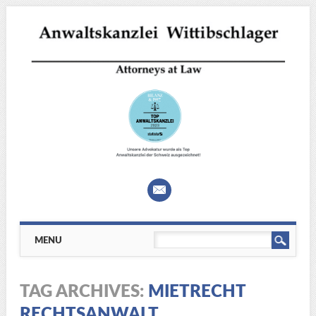
Main menu
Skip
MENU
to
content
TAG ARCHIVES:
MIETRECHT
RECHTSANWALT