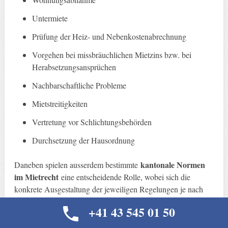
Untermiete
Prüfung der Heiz- und Nebenkostenabrechnung
Vorgehen bei missbräuchlichen Mietzins bzw. bei
Herabsetzungsansprüchen
Nachbarschaftliche Probleme
Mietstreitigkeiten
Vertretung vor Schlichtungsbehörden
Durchsetzung der Hausordnung
kantonale Normen
Daneben spielen ausserdem bestimmte
im Mietrecht
eine entscheidende Rolle, wobei sich die
konkrete Ausgestaltung der jeweiligen Regelungen je nach
Kanton massgeblich unterscheiden können. Hierbei kläre ich
+41 43 545 01 50
kantonalen
Sie interkantonal über diese besonderen
Stolpersteine
auf und zeige die auf Ihre Bedürfnisse