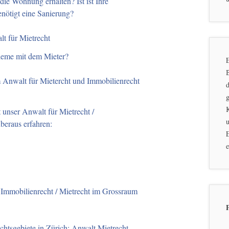
ie Wohnung erhalten? Ist ist Ihre
nötigt eine Sanierung?
t für Mietrecht
leme mit dem Mieter?
E
 Anwalt für Mietercht und Immobilienrecht
d
g
 unser Anwalt für Mietrecht /
u
beraus erfahren:
E
e
Immobilienrecht / Mietrecht im Grossraum
htsgebiete in Zürich: Anwalt Mietrecht,