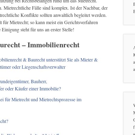
stützung bei Rechtsbelangen rund um das Mietrecht.
. Mietrechtliche Fälle sind komplex. Ist der Nachbar, der
B
echtliche Konflikte sollten anwaltlich begleitet werden.
 für Mietrecht; so kann meist ein Gerichtsverfahren
Einigung steht für uns an erster Stelle!
aurecht – Immobilienrecht
K
bilienrecht & Baurecht unterstützt Sie als Mieter &
a
tümer oder Liegenschaftsverwalter
a
rundeigentümer, Bauherr,
fer oder Käufer einer Immobilie?
ei für Mietrecht und Mietrechtsprozesse im
echt?
f