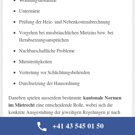
Untermiete
Prüfung der Heiz- und Nebenkostenabrechnung
Vorgehen bei missbräuchlichen Mietzins bzw. bei
Herabsetzungsansprüchen
Nachbarschaftliche Probleme
Mietstreitigkeiten
Vertretung vor Schlichtungsbehörden
Durchsetzung der Hausordnung
kantonale Normen
Daneben spielen ausserdem bestimmte
im Mietrecht
eine entscheidende Rolle, wobei sich die
konkrete Ausgestaltung der jeweiligen Regelungen je nach
Kanton massgeblich unterscheiden können. Hierbei kläre ich
+41 43 545 01 50
kantonalen
Sie interkantonal über diese besonderen
Stolpersteine
auf und zeige die auf Ihre Bedürfnisse