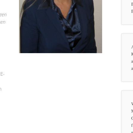
B
rzen
ten
K
a
a
E-
n
f