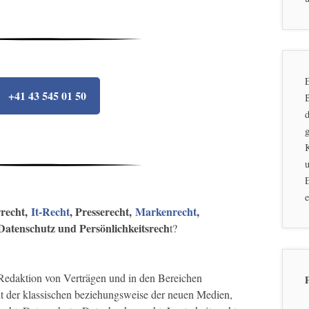
E
+41 43 545 01 50
d
g
u
E
e
recht,
It-Recht
, Presserecht,
Markenrecht
,
Datenschutz und Persönlichkeitsrech
t?
r Redaktion von Verträgen und in den Bereichen
ht der klassischen beziehungsweise der neuen Medien,