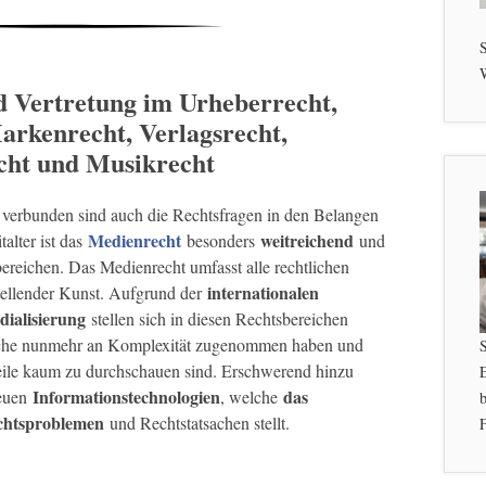
S
W
d Vertretung im Urheberrecht,
arkenrecht, Verlagsrecht,
cht und Musikrecht
verbunden sind auch die Rechtsfragen in den Belangen
Medienrecht
weitreichend
talter ist das
besonders
und
bereichen. Das Medienrecht umfasst alle rechtlichen
internationalen
stellender Kunst. Aufgrund der
dialisierung
stellen sich in diesen Rechtsbereichen
elche nunmehr an Komplexität zugenommen haben und
eile kaum zu durchschauen sind. Erschwerend hinzu
Informationstechnologien
das
neuen
, welche
b
chtsproblemen
und Rechtstatsachen stellt.
F