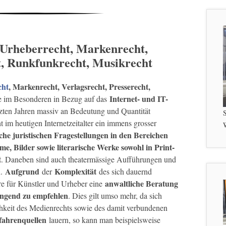
 Urheberrecht, Markenrecht,
t, Runkfunkrecht, Musikrecht
cht
, Markenrecht, Verlagsrecht, Presserecht,
Internet- und IT-
 im Besonderen in Bezug auf das
zten Jahren massiv an Bedeutung und Quantität
S
 im heutigen Internetzeitalter ein immens grosser
W
iche juristischen Fragestellungen in den Bereichen
e, Bilder sowie literarische Werke sowohl in Print-
t
. Daneben sind auch theatermässige Aufführungen und
Aufgrund
Komplexität
n.
der
des sich dauernd
anwaltliche Beratung
re für Künstler und Urheber eine
ingend zu empfehlen
. Dies gilt umso mehr, da sich
hkeit des Medienrechts sowie des damit verbundenen
ahrenquellen
lauern, so kann man beispielsweise