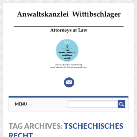
Main menu
Skip
MENU
to
content
TAG ARCHIVES:
TSCHECHISCHES
RECHT