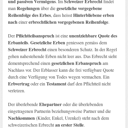
und passiven Vermögens
Schweizer Erbrecht
. Im
findet
Regelungen
gesetzliche
vorgegebene
man
über die
Reihenfolge des Erbes
Hinterbliebene erben
, dass heisst
nach
erbrechtlichen vorgegebenen Reihenfolge
einer
.
Pflichtteilsanspruch
unentziehbare Quote des
Der
ist eine
Erbanteils
Gesetzliche Erben
.
geniessen gemäss dem
Schweizer Erbrecht
einen besonderen Schutz. In der Regel
gehen nahestehende Erben nicht leer aus. Das Erbrecht sieht
gesetzlichen Erbanspruch
dementsprechend einen
am
Nachlass vor. Der Erblasser kann die frei verfügbare Quote
durch eine Verfügung von Todes wegen vermachen. Ein
Erbvertrag
Testament
oder ein
darf den Pflichtteil nicht
verletzen.
Ehepartner
Der überlebende
oder die überlebenden
eingetragenen Partnerin beziehungsweise Partner und die
Nachkommen
(Kinder, Enkel, Urenkel) steht nach dem
an erster Stelle
schweizerischen Erbrecht
.