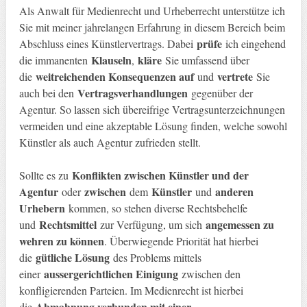
Als Anwalt für Medienrecht und Urheberrecht unterstütze ich
Sie mit meiner jahrelangen Erfahrung in diesem Bereich beim
prüfe
Abschluss eines Künstlervertrags. Dabei
ich eingehend
Klauseln
kläre
die immanenten
,
Sie umfassend über
weitreichenden Konsequenzen auf
vertrete
die
und
Sie
Vertragsverhandlungen
auch bei den
gegenüber der
Agentur. So lassen sich übereifrige Vertragsunterzeichnungen
vermeiden und eine akzeptable Lösung finden, welche sowohl
Künstler als auch Agentur zufrieden stellt.
Konflikten zwischen Künstler und der
Sollte es zu
Agentur
zwischen
Künstler
anderen
oder
dem
und
Urhebern
kommen, so stehen diverse Rechtsbehelfe
Rechtsmittel
angemessen zu
und
zur Verfügung, um sich
wehren zu können
. Überwiegende Priorität hat hierbei
gütliche Lösung
die
des Problems mittels
aussergerichtlichen Einigung
einer
zwischen den
konfligierenden Parteien. Im Medienrecht ist hierbei
Abmahnung verbunden mit einer
die