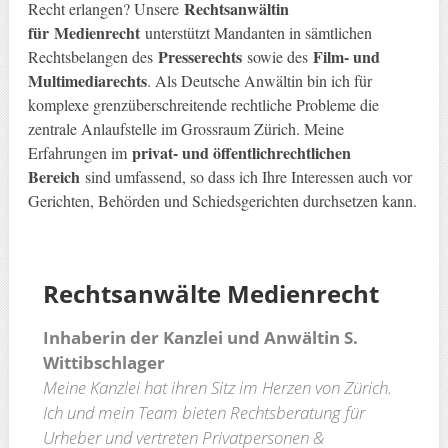
Rechtsanwältin
Recht erlangen? Unsere
für
Medienrecht
unterstützt Mandanten in sämtlichen
Presserechts
Film- und
Rechtsbelangen des
sowie des
Multimediarechts
. Als Deutsche Anwältin bin ich für
komplexe grenzüberschreitende rechtliche Probleme die
zentrale Anlaufstelle im Grossraum Zürich. Meine
privat- und öffentlichrechtlichen
Erfahrungen im
Bereich
sind umfassend, so dass ich Ihre Interessen auch vor
Gerichten, Behörden und Schiedsgerichten durchsetzen kann.
Rechtsanwälte
Medienrecht
Inhaberin der Kanzlei und Anwältin S.
Wittibschlager
Meine Kanzlei hat ihren Sitz im Herzen von Zürich.
Ich und mein Team bieten Rechtsberatung für
Urheber und vertreten Privatpersonen &