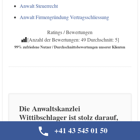
Anwalt Steuerrecht
Anwalt Firmengründung Vertragsschliessung
Ratings / Bewertungen
[Anzahl der Bewertungen:
49
Durchschnitt:
5
]
99% zufriedene Nutzer / Durchschnittsbewertungen unserer Klienten
Die Anwaltskanzlei
Wittibschlager ist stolz darauf,
dass uns das Qualitätssiegel der
+41 43 545 01 50
BILANZ, PME &