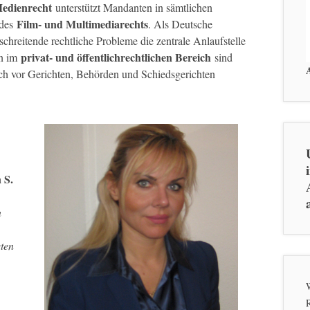
edienrecht
unterstützt Mandanten in sämtlichen
Film- und Multimediarechts
 des
. Als Deutsche
chreitende rechtliche Probleme die zentrale Anlaufstelle
privat- und öffentlichrechtlichen Bereich
en im
sind
uch vor Gerichten, Behörden und Schiedsgerichten
 S.
n
ten
W