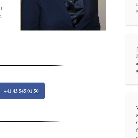
l
B
h
K
a
a
+41 43 545 01 50
f