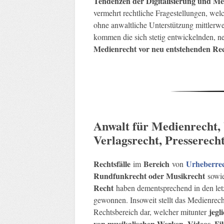
Tendenzen der Digitalisierung und Me
vermehrt rechtliche Fragestellungen, w
ohne anwaltliche Unterstützung mittlerw
kommen die sich stetig entwickelnden, 
Medienrecht vor neu entstehenden Re
Anwalt für Medienrecht,
Verlagsrecht, Presserech
Rechtsfälle
Bereich
Urheberre
im
von
Rundfunkrecht oder Musikrecht
sowie
Recht
haben dementsprechend in den let
gewonnen. Insoweit stellt das Medienrecht
jegl
Rechtsbereich dar, welcher mitunter
von musikalischen Werken, Videos, Film