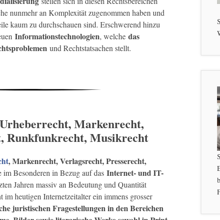
dialisierung
stellen sich in diesen Rechtsbereichen
elche nunmehr an Komplexität zugenommen haben und
S
eile kaum zu durchschauen sind. Erschwerend hinzu
W
Informationstechnologien
das
neuen
, welche
chtsproblemen
und Rechtstatsachen stellt.
 Urheberrecht, Markenrecht,
t, Runkfunkrecht, Musikrecht
cht
, Markenrecht, Verlagsrecht, Presserecht,
Internet- und IT-
 im Besonderen in Bezug auf das
b
zten Jahren massiv an Bedeutung und Quantität
F
 im heutigen Internetzeitalter ein immens grosser
iche juristischen Fragestellungen in den Bereichen
e, Bilder sowie literarische Werke sowohl in Print-