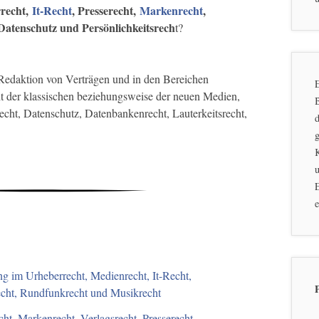
recht,
It-Recht
, Presserecht,
Markenrecht
,
Datenschutz und Persönlichkeitsrech
t?
r Redaktion von Verträgen und in den Bereichen
E
ht der klassischen beziehungsweise der neuen Medien,
recht, Datenschutz, Datenbankenrecht, Lauterkeitsrecht,
d
g
u
E
e
g im Urheberrecht, Medienrecht, It-Recht,
recht, Rundfunkrecht und Musikrecht
ht, Markenrecht, Verlagsrecht, Presserecht,