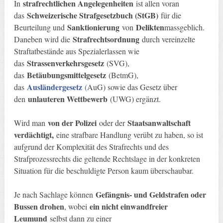
strafrechtlichen Angelegenheiten
In
ist allen voran
Schweizerische Strafgesetzbuch (StGB)
das
für die
Sanktionierung
Delikten
Beurteilung und
von
massgeblich.
Strafrechtsordnung
Daneben wird die
durch vereinzelte
Straftatbestände aus Spezialerlassen wie
Strassenverkehrsgesetz
das
(SVG),
Betäubungsmittelgesetz
das
(BetmG),
Ausländergesetz
das
(
AuG) sowie das Gesetz über
unlauteren Wettbewerb
den
(UWG) ergänzt.
von der Polizei
Staatsanwaltschaft
Wird man
oder der
verdächtigt,
eine strafbare Handlung verübt zu haben, so ist
aufgrund der Komplexität des Strafrechts und des
Strafprozessrechts die geltende Rechtslage in der konkreten
Situation für die beschuldigte Person kaum überschaubar.
Gefängnis- und Geldstrafen oder
Je nach Sachlage können
Bussen drohen
ein nicht einwandfreier
, wobei
Leumund
selbst dann zu einer