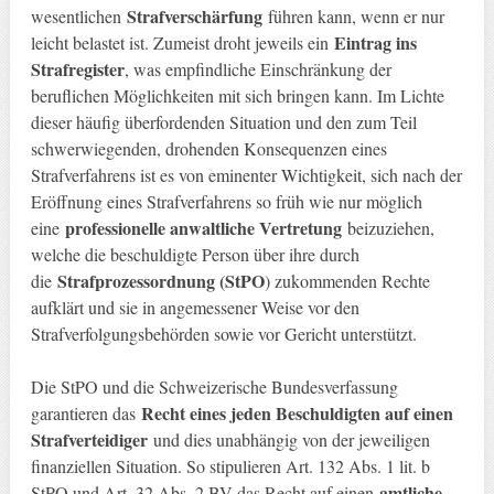
Strafverschärfung
wesentlichen
führen kann, wenn er nur
Eintrag ins
leicht belastet ist. Zumeist droht jeweils ein
Strafregister
, was empfindliche Einschränkung der
beruflichen Möglichkeiten mit sich bringen kann. Im Lichte
dieser häufig überfordenden Situation und den zum Teil
schwerwiegenden, drohenden Konsequenzen eines
Strafverfahrens ist es von eminenter Wichtigkeit, sich nach der
Eröffnung eines Strafverfahrens so früh wie nur möglich
professionelle anwaltliche Vertretung
eine
beizuziehen,
welche die beschuldigte Person über ihre durch
Strafprozessordnung (StPO
die
) zukommenden Rechte
aufklärt und sie in angemessener Weise vor den
Strafverfolgungsbehörden sowie vor Gericht unterstützt.
Die StPO und die Schweizerische Bundesverfassung
Recht eines jeden Beschuldigten auf einen
garantieren das
Strafverteidiger
und dies unabhängig von der jeweiligen
finanziellen Situation. So stipulieren Art. 132 Abs. 1 lit. b
amtliche
StPO und Art. 32 Abs. 2 BV das Recht auf einen