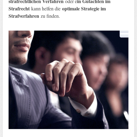
strafrechtlichen Verfahren
in Gutachten im
oder e
Strafrecht
optimale Strategie im
kann helfen die
Strafverfahren
zu finden.