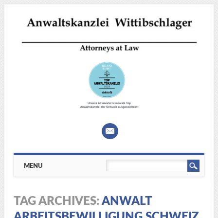
Main menu
Skip
MENU
to
content
TAG ARCHIVES:
ANWALT
ARBEITSBEWILLIGUNG SCHWEIZ