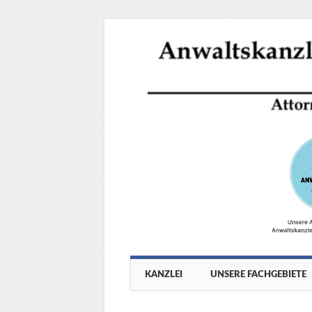
Main menu
Skip
KANZLEI
UNSERE FACHGEBIETE
to
content