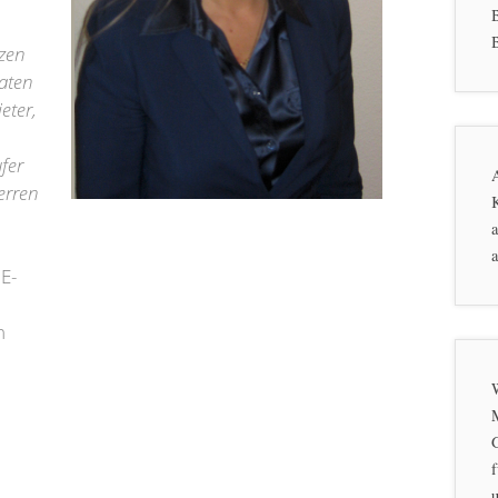
B
rzen
aten
eter,
fer
erren
K
a
a
E-
n
f