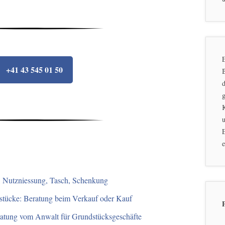
E
+41 43 545 01 50
d
g
u
E
e
 Nutzniessung, Tasch, Schenkung
stücke: Beratung beim Verkauf oder Kauf
eratung vom Anwalt für Grundstücksgeschäfte